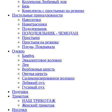
Коллекция Любимый дом
Бязь
Комплекты с простынью на резинке
Постельные принадлежности
Наволочки
Наматрасники
Пододеяльник
ПОДОДЕЯЛЬНИК - ЧЕМОДАН
Простыни
Простыня на резинке
Пледы, Покрывала
Одеяло
Бамбук
Эвкалиптовое волокно
Лен
Верблюжья шерсть
Овечья шерсть
Силиконизированное волокно
Лебяжий пух
Гусиный пух
Подушки
Трикотаж
НАШ ТРИКОТАЖ
Женский трикотаж
Носочки