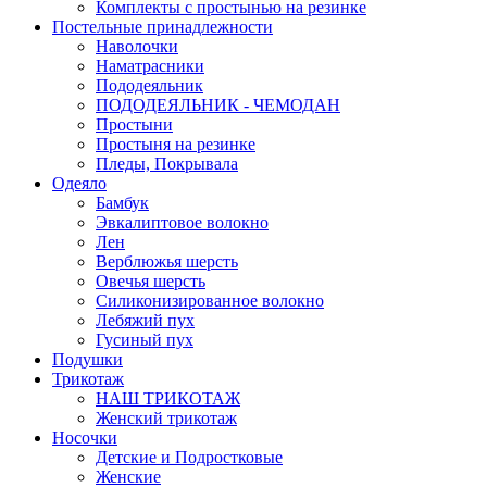
Комплекты с простынью на резинке
Постельные принадлежности
Наволочки
Наматрасники
Пододеяльник
ПОДОДЕЯЛЬНИК - ЧЕМОДАН
Простыни
Простыня на резинке
Пледы, Покрывала
Одеяло
Бамбук
Эвкалиптовое волокно
Лен
Верблюжья шерсть
Овечья шерсть
Силиконизированное волокно
Лебяжий пух
Гусиный пух
Подушки
Трикотаж
НАШ ТРИКОТАЖ
Женский трикотаж
Носочки
Детские и Подростковые
Женские