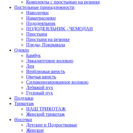
Комплекты с простынью на резинке
Постельные принадлежности
Наволочки
Наматрасники
Пододеяльник
ПОДОДЕЯЛЬНИК - ЧЕМОДАН
Простыни
Простыня на резинке
Пледы, Покрывала
Одеяло
Бамбук
Эвкалиптовое волокно
Лен
Верблюжья шерсть
Овечья шерсть
Силиконизированное волокно
Лебяжий пух
Гусиный пух
Подушки
Трикотаж
НАШ ТРИКОТАЖ
Женский трикотаж
Носочки
Детские и Подростковые
Женские