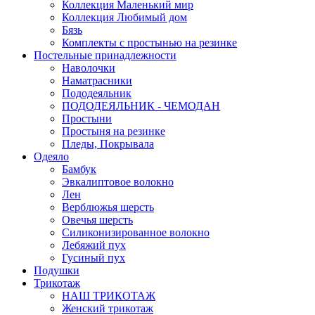
Коллекция Маленький мир
Коллекция Любимый дом
Бязь
Комплекты с простынью на резинке
Постельные принадлежности
Наволочки
Наматрасники
Пододеяльник
ПОДОДЕЯЛЬНИК - ЧЕМОДАН
Простыни
Простыня на резинке
Пледы, Покрывала
Одеяло
Бамбук
Эвкалиптовое волокно
Лен
Верблюжья шерсть
Овечья шерсть
Силиконизированное волокно
Лебяжий пух
Гусиный пух
Подушки
Трикотаж
НАШ ТРИКОТАЖ
Женский трикотаж