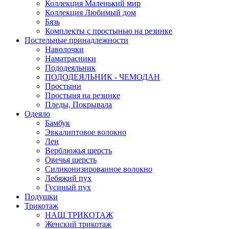
Коллекция Маленький мир
Коллекция Любимый дом
Бязь
Комплекты с простынью на резинке
Постельные принадлежности
Наволочки
Наматрасники
Пододеяльник
ПОДОДЕЯЛЬНИК - ЧЕМОДАН
Простыни
Простыня на резинке
Пледы, Покрывала
Одеяло
Бамбук
Эвкалиптовое волокно
Лен
Верблюжья шерсть
Овечья шерсть
Силиконизированное волокно
Лебяжий пух
Гусиный пух
Подушки
Трикотаж
НАШ ТРИКОТАЖ
Женский трикотаж