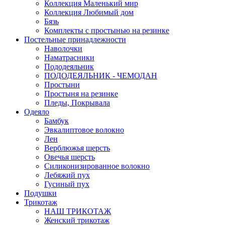
Коллекция Маленький мир
Коллекция Любимый дом
Бязь
Комплекты с простынью на резинке
Постельные принадлежности
Наволочки
Наматрасники
Пододеяльник
ПОДОДЕЯЛЬНИК - ЧЕМОДАН
Простыни
Простыня на резинке
Пледы, Покрывала
Одеяло
Бамбук
Эвкалиптовое волокно
Лен
Верблюжья шерсть
Овечья шерсть
Силиконизированное волокно
Лебяжий пух
Гусиный пух
Подушки
Трикотаж
НАШ ТРИКОТАЖ
Женский трикотаж