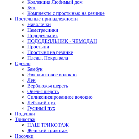
Коллекция Любимый дом
Бязь
Комплекты с простынью на резинке
Постельные принадлежности
Наволочки
Наматрасники
Пододеяльник
ПОДОДЕЯЛЬНИК - ЧЕМОДАН
Простыни
Простыня на резинке
Пледы, Покрывала
Одеяло
Бамбук
Эвкалиптовое волокно
Лен
Верблюжья шерсть
Овечья шерсть
Силиконизированное волокно
Лебяжий пух
Гусиный пух
Подушки
Трикотаж
НАШ ТРИКОТАЖ
Женский трикотаж
Носочки