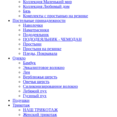
Коллекция Маленький мир
Коллекция Любимый дом
Бязь
Комплекты с простынью на резинке
Постельные принадлежности
Наволочки
Наматрасники
Пододеяльник
ПОДОДЕЯЛЬНИК - ЧЕМОДАН
Простыни
Простыня на резинке
Пледы, Покрывала
Одеяло
Бамбук
Эвкалиптовое волокно
Лен
Верблюжья шерсть
Овечья шерсть
Силиконизированное волокно
Лебяжий пух
Гусиный пух
Подушки
Трикотаж
НАШ ТРИКОТАЖ
Женский трикотаж