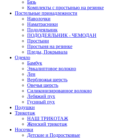
Бязь
Комплекты с простынью на резинке
Постельные принадлежности
Наволочки
Наматрасники
Пододеяльник
ПОДОДЕЯЛЬНИК - ЧЕМОДАН
Простыни
Простыня на резинке
Пледы, Покрывала
Одеяло
Бамбук
Эвкалиптовое волокно
Лен
Верблюжья шерсть
Овечья шерсть
Силиконизированное волокно
Лебяжий пух
Гусиный пух
Подушки
Трикотаж
НАШ ТРИКОТАЖ
Женский трикотаж
Носочки
Детские и Подростковые