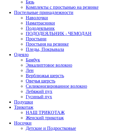
Бязь
Комплекты с простынью на резинке
Постельные принадлежности
Наволочки
Наматрасники
Пододеяльник
ПОДОДЕЯЛЬНИК - ЧЕМОДАН
Простыни
Простыня на резинке
Пледы, Покрывала
Одеяло
Бамбук
Эвкалиптовое волокно
Лен
Верблюжья шерсть
Овечья шерсть
Силиконизированное волокно
Лебяжий пух
Гусиный пух
Подушки
Трикотаж
НАШ ТРИКОТАЖ
Женский трикотаж
Носочки
Детские и Подростковые