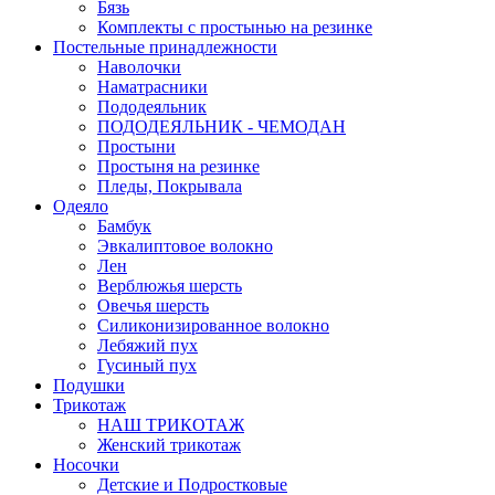
Бязь
Комплекты с простынью на резинке
Постельные принадлежности
Наволочки
Наматрасники
Пододеяльник
ПОДОДЕЯЛЬНИК - ЧЕМОДАН
Простыни
Простыня на резинке
Пледы, Покрывала
Одеяло
Бамбук
Эвкалиптовое волокно
Лен
Верблюжья шерсть
Овечья шерсть
Силиконизированное волокно
Лебяжий пух
Гусиный пух
Подушки
Трикотаж
НАШ ТРИКОТАЖ
Женский трикотаж
Носочки
Детские и Подростковые