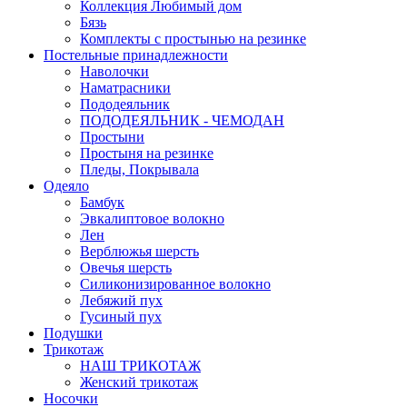
Коллекция Любимый дом
Бязь
Комплекты с простынью на резинке
Постельные принадлежности
Наволочки
Наматрасники
Пододеяльник
ПОДОДЕЯЛЬНИК - ЧЕМОДАН
Простыни
Простыня на резинке
Пледы, Покрывала
Одеяло
Бамбук
Эвкалиптовое волокно
Лен
Верблюжья шерсть
Овечья шерсть
Силиконизированное волокно
Лебяжий пух
Гусиный пух
Подушки
Трикотаж
НАШ ТРИКОТАЖ
Женский трикотаж
Носочки