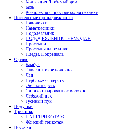
Коллекция Любимый дом
Бязь
Комплекты с простынью на резинке
Постельные принадлежности
Наволочки
Наматрасники
Пододеяльник
ПОДОДЕЯЛЬНИК - ЧЕМОДАН
Простыни
Простыня на резинке
Пледы, Покрывала
Одеяло
Бамбук
Эвкалиптовое волокно
Лен
Верблюжья шерсть
Овечья шерсть
Силиконизированное волокно
Лебяжий пух
Гусиный пух
Подушки
Трикотаж
НАШ ТРИКОТАЖ
Женский трикотаж
Носочки