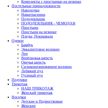
Комплекты с простынью на резинке
Постельные принадлежности
Наволочки
Наматрасники
Пододеяльник
ПОДОДЕЯЛЬНИК - ЧЕМОДАН
Простыни
Простыня на резинке
Пледы, Покрывала
Одеяло
Бамбук
Эвкалиптовое волокно
Лен
Верблюжья шерсть
Овечья шерсть
Силиконизированное волокно
Лебяжий пух
Гусиный пух
Подушки
Трикотаж
НАШ ТРИКОТАЖ
Женский трикотаж
Носочки
Детские и Подростковые
Женские