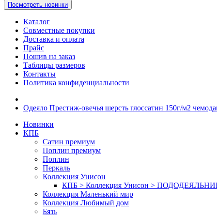
Посмотреть новинки
Каталог
Совместные покупки
Доставка и оплата
Прайс
Пошив на заказ
Таблицы размеров
Контакты
Политика конфиденциальности
Одеяло Престиж-овечья шерсть глоссатин 150г/м2 чемода
Новинки
КПБ
Сатин премиум
Поплин премиум
Поплин
Перкаль
Коллекция Унисон
КПБ > Коллекция Унисон > ПОДОДЕЯЛЬН
Коллекция Маленький мир
Коллекция Любимый дом
Бязь