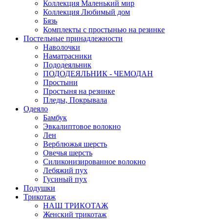
Коллекция Маленький мир
Коллекция Любимый дом
Бязь
Комплекты с простынью на резинке
Постельные принадлежности
Наволочки
Наматрасники
Пододеяльник
ПОДОДЕЯЛЬНИК - ЧЕМОДАН
Простыни
Простыня на резинке
Пледы, Покрывала
Одеяло
Бамбук
Эвкалиптовое волокно
Лен
Верблюжья шерсть
Овечья шерсть
Силиконизированное волокно
Лебяжий пух
Гусиный пух
Подушки
Трикотаж
НАШ ТРИКОТАЖ
Женский трикотаж