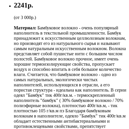
2241р.
(от 3 000р.)
Материал:
Бамбуковое волокно - очень популярный
наполнитель в текстильной промышленности. Бамбук
принадлежит к искусственным целлюлозным волокнам,
но производят его из натурального сырья и называют
самым натуральным искусственным волокном. Волокна
представляет собой пушистые нити с большим числом
полостей. Бамбуковое волокно прочное, имеет очень
хорошие термоизолирующие свойства, пропускает
воздух и способно впитать в себя большое количество
влаги. Считается, что бамбуковое волокно - одно из
самых натуральных, экологически чистых
наполнителей, использующихся в отрасли, а его
пористая структура - идеальна как наполнитель. В серии
одеял "Бамбук" тик 400г/кв.м. - термоскрепленный
наполнитель "бамбук" ( 30% бамбуковое волокно / 70%
полиэфирные волокна), плотностью 400г/кв.м, - тик
плотностью 105 г/кв.м пэ Благодаря бамбуковым
волокнам в наполнителе, одеяло "Бамбук" тик 400г/кв.м
обладает естественными антибактериальными и
противоклещевыми свойствами, препятствует