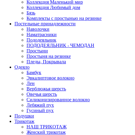
Коллекция Маленький мир
Коллекция Любимый дом
Бязь
Комплекты с простынью на резинке
Постельные принадлежности
Наволочки
Наматрасники
Пододеяльник
ПОДОДЕЯЛЬНИК - ЧЕМОДАН
Простыни
Простыня на резинке
Пледы, Покрывала
Одеяло
Бамбук
Эвкалиптовое волокно
Лен
Верблюжья шерсть
Овечья шерсть
Силиконизированное волокно
Лебяжий пух
Гусиный пух
Подушки
Трикотаж
НАШ ТРИКОТАЖ
Женский трикотаж