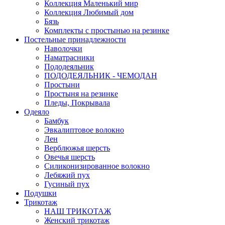
Коллекция Маленький мир
Коллекция Любимый дом
Бязь
Комплекты с простынью на резинке
Постельные принадлежности
Наволочки
Наматрасники
Пододеяльник
ПОДОДЕЯЛЬНИК - ЧЕМОДАН
Простыни
Простыня на резинке
Пледы, Покрывала
Одеяло
Бамбук
Эвкалиптовое волокно
Лен
Верблюжья шерсть
Овечья шерсть
Силиконизированное волокно
Лебяжий пух
Гусиный пух
Подушки
Трикотаж
НАШ ТРИКОТАЖ
Женский трикотаж