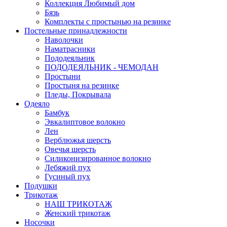
Коллекция Любимый дом
Бязь
Комплекты с простынью на резинке
Постельные принадлежности
Наволочки
Наматрасники
Пододеяльник
ПОДОДЕЯЛЬНИК - ЧЕМОДАН
Простыни
Простыня на резинке
Пледы, Покрывала
Одеяло
Бамбук
Эвкалиптовое волокно
Лен
Верблюжья шерсть
Овечья шерсть
Силиконизированное волокно
Лебяжий пух
Гусиный пух
Подушки
Трикотаж
НАШ ТРИКОТАЖ
Женский трикотаж
Носочки