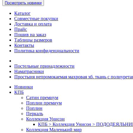
Посмотреть новинки
Каталог
Совместные покупки
Доставка и оплата
Прайс
Пошив на заказ
Таблицы размеров
Контакты
Политика конфиденциальности
Постельные принадлежности
Наматрасники
Простыня непромокаемая махровая хб. ткань с полиурет
Новинки
КПБ
Сатин премиум
Поплин премиум
Поплин
Перкаль
Коллекция Унисон
КПБ > Коллекция Унисон > ПОДОДЕЯЛЬН
Коллекция Маленький мир