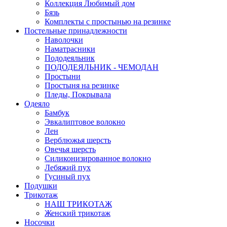
Коллекция Любимый дом
Бязь
Комплекты с простынью на резинке
Постельные принадлежности
Наволочки
Наматрасники
Пододеяльник
ПОДОДЕЯЛЬНИК - ЧЕМОДАН
Простыни
Простыня на резинке
Пледы, Покрывала
Одеяло
Бамбук
Эвкалиптовое волокно
Лен
Верблюжья шерсть
Овечья шерсть
Силиконизированное волокно
Лебяжий пух
Гусиный пух
Подушки
Трикотаж
НАШ ТРИКОТАЖ
Женский трикотаж
Носочки