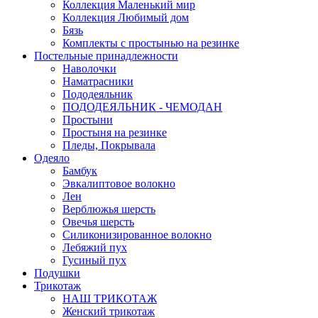
Коллекция Маленький мир
Коллекция Любимый дом
Бязь
Комплекты с простынью на резинке
Постельные принадлежности
Наволочки
Наматрасники
Пододеяльник
ПОДОДЕЯЛЬНИК - ЧЕМОДАН
Простыни
Простыня на резинке
Пледы, Покрывала
Одеяло
Бамбук
Эвкалиптовое волокно
Лен
Верблюжья шерсть
Овечья шерсть
Силиконизированное волокно
Лебяжий пух
Гусиный пух
Подушки
Трикотаж
НАШ ТРИКОТАЖ
Женский трикотаж