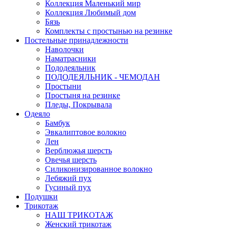
Коллекция Маленький мир
Коллекция Любимый дом
Бязь
Комплекты с простынью на резинке
Постельные принадлежности
Наволочки
Наматрасники
Пододеяльник
ПОДОДЕЯЛЬНИК - ЧЕМОДАН
Простыни
Простыня на резинке
Пледы, Покрывала
Одеяло
Бамбук
Эвкалиптовое волокно
Лен
Верблюжья шерсть
Овечья шерсть
Силиконизированное волокно
Лебяжий пух
Гусиный пух
Подушки
Трикотаж
НАШ ТРИКОТАЖ
Женский трикотаж