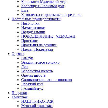
Коллекция Маленький мир
Коллекция Любимый дом
Бязь
Комплекты с простынью на резинке
Постельные принадлежности
Наволочки
Наматрасники
Пододеяльник
ПОДОДЕЯЛЬНИК - ЧЕМОДАН
Простыни
Простыня на резинке
Пледы, Покрывала
Одеяло
Бамбук
Эвкалиптовое волокно
Лен
Верблюжья шерсть
Овечья шерсть
Силиконизированное волокно
Лебяжий пух
Гусиный пух
Подушки
Трикотаж
НАШ ТРИКОТАЖ
Женский трикотаж