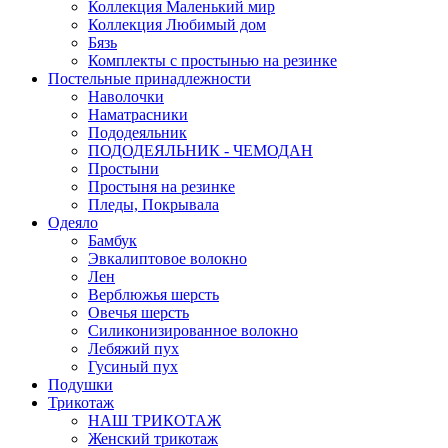
Коллекция Маленький мир
Коллекция Любимый дом
Бязь
Комплекты с простынью на резинке
Постельные принадлежности
Наволочки
Наматрасники
Пододеяльник
ПОДОДЕЯЛЬНИК - ЧЕМОДАН
Простыни
Простыня на резинке
Пледы, Покрывала
Одеяло
Бамбук
Эвкалиптовое волокно
Лен
Верблюжья шерсть
Овечья шерсть
Силиконизированное волокно
Лебяжий пух
Гусиный пух
Подушки
Трикотаж
НАШ ТРИКОТАЖ
Женский трикотаж