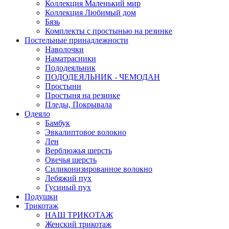
Коллекция Маленький мир
Коллекция Любимый дом
Бязь
Комплекты с простынью на резинке
Постельные принадлежности
Наволочки
Наматрасники
Пододеяльник
ПОДОДЕЯЛЬНИК - ЧЕМОДАН
Простыни
Простыня на резинке
Пледы, Покрывала
Одеяло
Бамбук
Эвкалиптовое волокно
Лен
Верблюжья шерсть
Овечья шерсть
Силиконизированное волокно
Лебяжий пух
Гусиный пух
Подушки
Трикотаж
НАШ ТРИКОТАЖ
Женский трикотаж