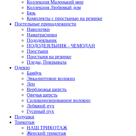
Коллекция Маленький мир
Коллекция Любимый дом
Бязь
Комплекты с простынью на резинке
Постельные принадлежности
Наволочки
Наматрасники
Пододеяльник
ПОДОДЕЯЛЬНИК - ЧЕМОДАН
Простыни
Простыня на резинке
Пледы, Покрывала
Одеяло
Бамбук
Эвкалиптовое волокно
Лен
Верблюжья шерсть
Овечья шерсть
Силиконизированное волокно
Лебяжий пух
Гусиный пух
Подушки
Трикотаж
НАШ ТРИКОТАЖ
Женский трикотаж