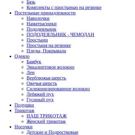
Бязь
Комплекты с простынью на резинке
Постельные принадлежности
Наволочки
Наматрасники
Пододеяльник
ПОДОДЕЯЛЬНИК - ЧЕМОДАН
Простыни
Простыня на резинке
Пледы, Покрывала
Одеяло
Бамбук
Эвкалиптовое волокно
Лен
Верблюжья шерсть
Овечья шерсть
Силиконизированное волокно
Лебяжий пух
Гусиный пух
Подушки
Трикотаж
НАШ ТРИКОТАЖ
Женский трикотаж
Носочки
Детские и Подростковые