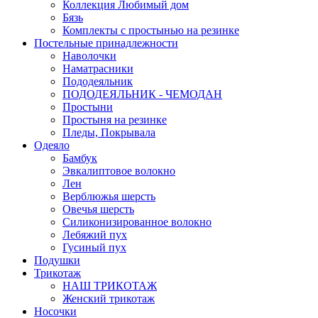
Коллекция Любимый дом
Бязь
Комплекты с простынью на резинке
Постельные принадлежности
Наволочки
Наматрасники
Пододеяльник
ПОДОДЕЯЛЬНИК - ЧЕМОДАН
Простыни
Простыня на резинке
Пледы, Покрывала
Одеяло
Бамбук
Эвкалиптовое волокно
Лен
Верблюжья шерсть
Овечья шерсть
Силиконизированное волокно
Лебяжий пух
Гусиный пух
Подушки
Трикотаж
НАШ ТРИКОТАЖ
Женский трикотаж
Носочки