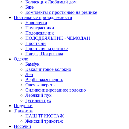
Коллекция Любимый дом
Бязь
Комплекты с простынью на резинке
Постельные принадлежности
Наволочки
Наматрасники
Пододеяльник
ПОДОДЕЯЛЬНИК - ЧЕМОДАН
Простыни
Простыня на резинке
Пледы, Покрывала
Одеяло
Бамбук
Эвкалиптовое волокно
Лен
Верблюжья шерсть
Овечья шерсть
Силиконизированное волокно
Лебяжий пух
Гусиный пух
Подушки
Трикотаж
НАШ ТРИКОТАЖ
Женский трикотаж
Носочки