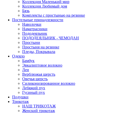
Коллекция Маленький мир
Коллекция Любимый дом
Бязь
Комплекты с простынью на резинке
Постельные принадлежности
Наволочки
Наматрасники
Пододеяльник
ПОДОДЕЯЛЬНИК - ЧЕМОДАН
Простыни
Простыня на резинке
Пледы, Покрывала
Одеяло
Бамбук
Эвкалиптовое волокно
Лен
Верблюжья шерсть
Овечья шерсть
Силиконизированное волокно
Лебяжий пух
Гусиный пух
Подушки
Трикотаж
НАШ ТРИКОТАЖ
Женский трикотаж