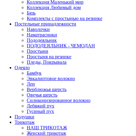
Коллекция Маленький мир
Коллекция Любимый дом
Бязь
Комплекты с простынью на резинке
Постельные принадлежности
Наволочки
Наматрасники
Пододеяльник
ПОДОДЕЯЛЬНИК - ЧЕМОДАН
Простыни
Простыня на резинке
Пледы, Покрывала
Одеяло
Бамбук
Эвкалиптовое волокно
Лен
Верблюжья шерсть
Овечья шерсть
Силиконизированное волокно
Лебяжий пух
Гусиный пух
Подушки
Трикотаж
НАШ ТРИКОТАЖ
Женский трикотаж