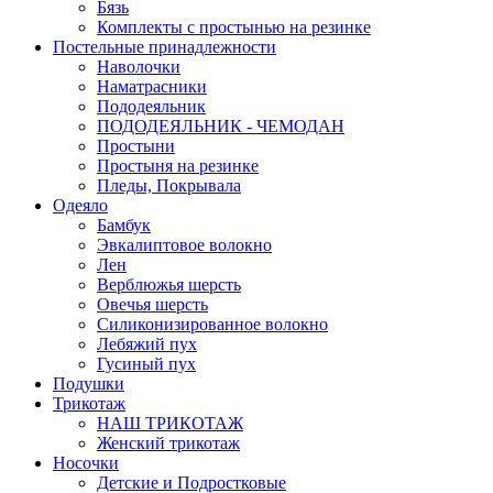
Бязь
Комплекты с простынью на резинке
Постельные принадлежности
Наволочки
Наматрасники
Пододеяльник
ПОДОДЕЯЛЬНИК - ЧЕМОДАН
Простыни
Простыня на резинке
Пледы, Покрывала
Одеяло
Бамбук
Эвкалиптовое волокно
Лен
Верблюжья шерсть
Овечья шерсть
Силиконизированное волокно
Лебяжий пух
Гусиный пух
Подушки
Трикотаж
НАШ ТРИКОТАЖ
Женский трикотаж
Носочки
Детские и Подростковые