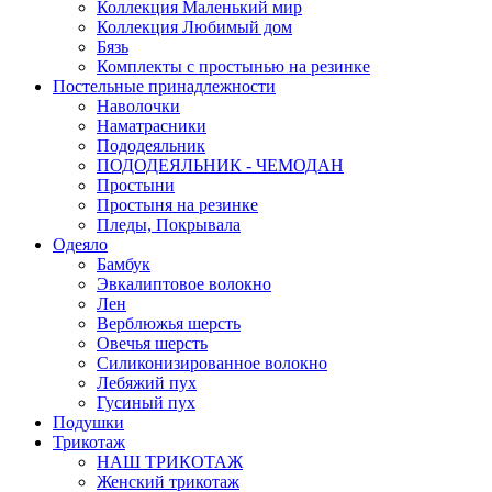
Коллекция Маленький мир
Коллекция Любимый дом
Бязь
Комплекты с простынью на резинке
Постельные принадлежности
Наволочки
Наматрасники
Пододеяльник
ПОДОДЕЯЛЬНИК - ЧЕМОДАН
Простыни
Простыня на резинке
Пледы, Покрывала
Одеяло
Бамбук
Эвкалиптовое волокно
Лен
Верблюжья шерсть
Овечья шерсть
Силиконизированное волокно
Лебяжий пух
Гусиный пух
Подушки
Трикотаж
НАШ ТРИКОТАЖ
Женский трикотаж