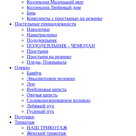
Коллекция Маленький мир
Коллекция Любимый дом
Бязь
Комплекты с простынью на резинке
Постельные принадлежности
Наволочки
Наматрасники
Пододеяльник
ПОДОДЕЯЛЬНИК - ЧЕМОДАН
Простыни
Простыня на резинке
Пледы, Покрывала
Одеяло
Бамбук
Эвкалиптовое волокно
Лен
Верблюжья шерсть
Овечья шерсть
Силиконизированное волокно
Лебяжий пух
Гусиный пух
Подушки
Трикотаж
НАШ ТРИКОТАЖ
Женский трикотаж