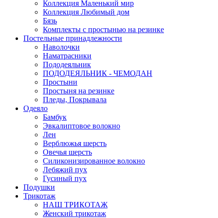
Коллекция Маленький мир
Коллекция Любимый дом
Бязь
Комплекты с простынью на резинке
Постельные принадлежности
Наволочки
Наматрасники
Пододеяльник
ПОДОДЕЯЛЬНИК - ЧЕМОДАН
Простыни
Простыня на резинке
Пледы, Покрывала
Одеяло
Бамбук
Эвкалиптовое волокно
Лен
Верблюжья шерсть
Овечья шерсть
Силиконизированное волокно
Лебяжий пух
Гусиный пух
Подушки
Трикотаж
НАШ ТРИКОТАЖ
Женский трикотаж