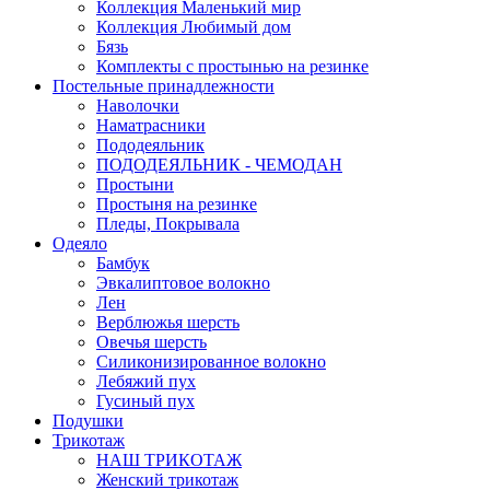
Коллекция Маленький мир
Коллекция Любимый дом
Бязь
Комплекты с простынью на резинке
Постельные принадлежности
Наволочки
Наматрасники
Пододеяльник
ПОДОДЕЯЛЬНИК - ЧЕМОДАН
Простыни
Простыня на резинке
Пледы, Покрывала
Одеяло
Бамбук
Эвкалиптовое волокно
Лен
Верблюжья шерсть
Овечья шерсть
Силиконизированное волокно
Лебяжий пух
Гусиный пух
Подушки
Трикотаж
НАШ ТРИКОТАЖ
Женский трикотаж